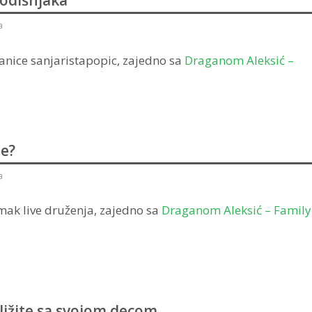
odišnjaka
a
ranice sanjaristapopic, zajedno sa
Draganom Aleksić –
ne?
a
imak live druženja, zajedno sa
Draganom Aleksić – Family
ližite sa svojom decom