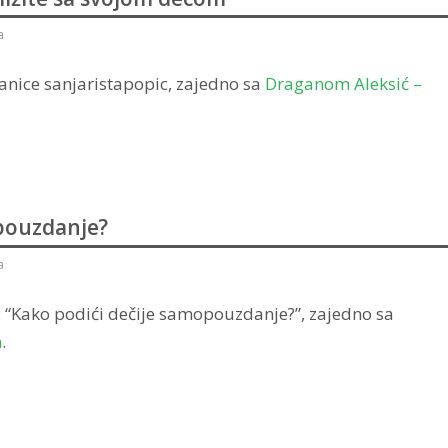
a
ranice sanjaristapopic, zajedno sa
Draganom Aleksić –
pouzdanje?
a
: “Kako podići dečije samopouzdanje?”, zajedno sa
h
.