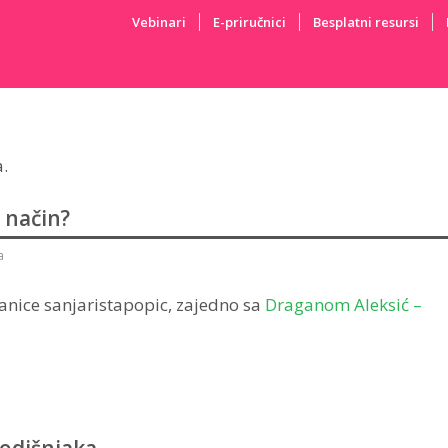
Vebinari
E-priručnici
Besplatni resursi
.
 način?
a
ranice sanjaristapopic, zajedno sa
Draganom Aleksić –