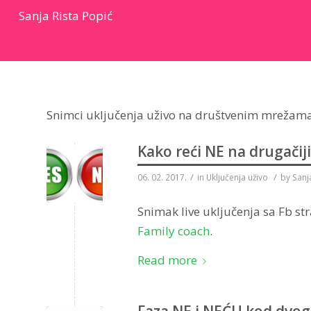
Sanja Rista Popić
Snimci uključenja uživo na društvenim mrežama
Kako reći NE na drugačiji
/
/
06. 02. 2017.
in
Uključenja uživo
by
Sanj
Snimak live uključenja sa Fb st
Family coach
.
Read more