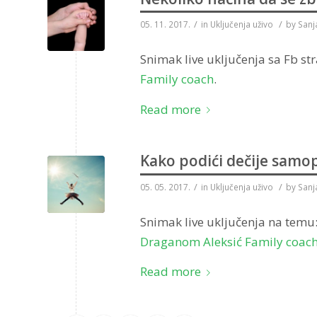
/
/
05. 11. 2017.
in
Uključenja uživo
by
Sanj
Snimak live uključenja sa Fb st
Family coach
.
Read more
Kako podići dečije samo
/
/
05. 05. 2017.
in
Uključenja uživo
by
Sanj
Snimak live uključenja na temu
Draganom Aleksić Family coac
Read more