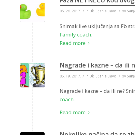
Faza NE i NEĆU kod dvog
/
/
05. 26. 2017.
in
Uključenja uživo
by
Sanj
Snimak live uključenja sa Fb st
Family coach
.
Read more
Nagrade i kazne – da ili 
/
/
05. 19. 2017.
in
Uključenja uživo
by
Sanj
Nagrade i kazne – da ili ne? Sn
coach
.
Read more
Nekoliko načina da se zb