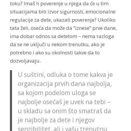
toku? Imaš li poverenje u njega da će u tim
situacijama biti izvor sigurnosti, emocionalne
regulacije za dete, ukazati poverenje? Ukoliko
tata želi, oseća da može da “iznese” prve dane,
ima dobar odnos sa detetom – nema razloga
da se ne uključi u nekom trenutku, ako je
potrebno i ako su okolnosti takve da to
dozvoljavaju.
U suštini, odluka o tome kakva je
organizacija prvih dana najbolja,
sa kojom podelom uloga se
najbolje osećaš je uvek na tebi –
u skladu sa onim što smatraš da
je najbolje za dete i njegov
senzibilitet, ali i vašu trenutnu