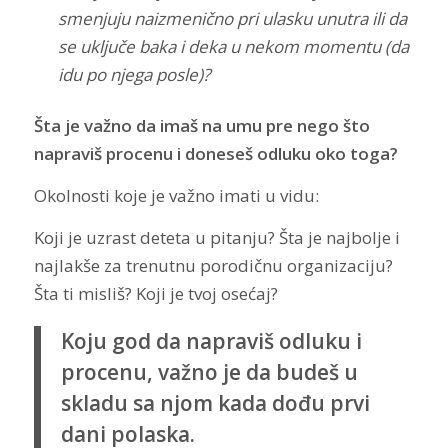
smenjuju naizmenično pri ulasku unutra ili da
se uključe baka i deka u nekom momentu (da
idu po njega posle)?
Šta je važno da imaš na umu pre nego što
napraviš procenu i doneseš odluku oko toga?
Okolnosti koje je važno imati u vidu:
Koji je uzrast deteta u pitanju? Šta je najbolje i
najlakše za trenutnu porodičnu organizaciju?
Šta ti misliš? Koji je tvoj osećaj?
Koju god da napraviš odluku i
procenu, važno je da budeš u
skladu sa njom kada dođu prvi
dani polaska.