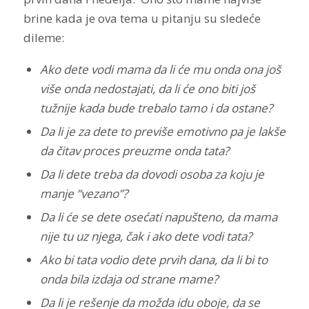
brine kada je ova tema u pitanju su sledeće
dileme:
Ako dete vodi mama da li će mu onda ona još
više onda nedostajati, da li će ono biti još
tužnije kada bude trebalo tamo i da ostane?
Da li je za dete to previše emotivno pa je lakše
da čitav proces preuzme onda tata?
Da li dete treba da dovodi osoba za koju je
manje “vezano”?
Da li će se dete osećati napušteno, da mama
nije tu uz njega, čak i ako dete vodi tata?
Ako bi tata vodio dete prvih dana, da li bi to
onda bila izdaja od strane mame?
Da li je rešenje da možda idu oboje, da se