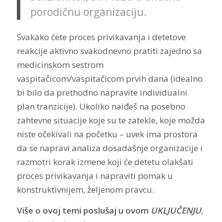
porodičnu organizaciju.
Svakako ćete proces privikavanja i detetove
reakcije aktivno svakodnevno pratiti zajedno sa
medicinskom sestrom
vaspitačicom/vaspitačicom prvih dana (idealno
bi bilo da prethodno napravite individualni
plan tranzicije). Ukoliko naiđeš na posebno
zahtevne situacije koje su te zatekle, koje možda
niste očekivali na početku – uvek ima prostora
da se napravi analiza dosadašnje organizacije i
razmotri korak izmene koji će detetu olakšati
proces privikavanja i napraviti pomak u
konstruktivnijem, željenom pravcu.
Više o ovoj temi poslušaj u ovom
UKLJUČENJU
,