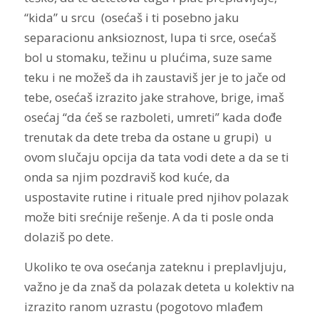
“kida” u srcu (osećaš i ti posebno jaku
separacionu anksioznost, lupa ti srce, osećaš
bol u stomaku, težinu u plućima, suze same
teku i ne možeš da ih zaustaviš jer je to jače od
tebe, osećaš izrazito jake strahove, brige, imaš
osećaj “da ćeš se razboleti, umreti” kada dođe
trenutak da dete treba da ostane u grupi) u
ovom slučaju opcija da tata vodi dete a da se ti
onda sa njim pozdraviš kod kuće, da
uspostavite rutine i rituale pred njihov polazak
može biti srećnije rešenje. A da ti posle onda
dolaziš po dete.
Ukoliko te ova osećanja zateknu i preplavljuju,
važno je da znaš da polazak deteta u kolektiv na
izrazito ranom uzrastu (pogotovo mlađem