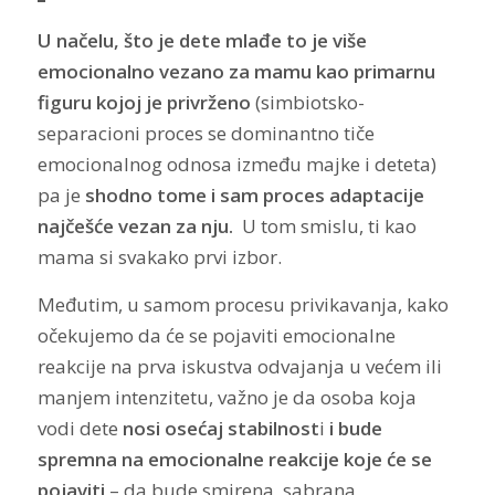
U načelu, što je dete mlađe to je više
emocionalno vezano za mamu kao primarnu
figuru kojoj je privrženo
(simbiotsko-
separacioni proces se dominantno tiče
emocionalnog odnosa između majke i deteta)
pa je
shodno tome i sam proces adaptacije
najčešće vezan za nju.
U tom smislu, ti kao
mama si svakako prvi izbor.
Međutim, u samom procesu privikavanja, kako
očekujemo da će se pojaviti emocionalne
reakcije na prva iskustva odvajanja u većem ili
manjem intenzitetu, važno je da osoba koja
vodi dete
nosi osećaj stabilnost
i
i bude
spremna na emocionalne reakcije koje će se
pojaviti
– da bude smirena, sabrana,