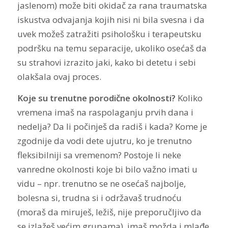
jaslenom) može biti okidač za rana traumatska
iskustva odvajanja kojih nisi ni bila svesna i da
uvek možeš zatražiti psihološku i terapeutsku
podršku na temu separacije, ukoliko osećaš da
su strahovi izrazito jaki, kako bi detetu i sebi
olakšala ovaj proces.
Koje su trenutne porodične okolnosti?
Koliko
vremena imaš na raspolaganju prvih dana i
nedelja? Da li počinješ da radiš i kada? Kome je
zgodnije da vodi dete ujutru, ko je trenutno
fleksibilniji sa vremenom? Postoje li neke
vanredne okolnosti koje bi bilo važno imati u
vidu – npr. trenutno se ne osećaš najbolje,
bolesna si, trudna si i održavaš trudnoću
(moraš da miruješ, ležiš, nije preporučljivo da
se izlažeš većim grupama), imaš možda i mlađe