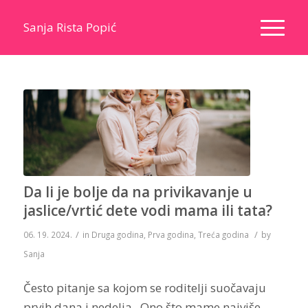
Sanja Rista Popić
Da li je bolje da na privikavanje u
jaslice/vrtić dete vodi mama ili tata?
/
/
06. 19. 2024.
in
Druga godina
,
Prva godina
,
Treća godina
by
Sanja
Često pitanje sa kojom se roditelji suočavaju
prvih dana i nedelja. Ono što mame najviše