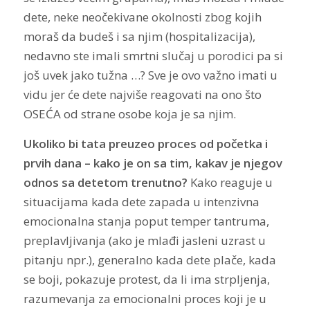
dete, neke neočekivane okolnosti zbog kojih
moraš da budeš i sa njim (hospitalizacija),
nedavno ste imali smrtni slučaj u porodici pa si
još uvek jako tužna …? Sve je ovo važno imati u
vidu jer će dete najviše reagovati na ono što
OSEĆA od strane osobe koja je sa njim.
Ukoliko bi tata preuzeo proces od početka i
prvih dana – kako je on sa tim, kakav je njegov
odnos sa detetom trenutno?
Kako reaguje u
situacijama kada dete zapada u intenzivna
emocionalna stanja poput temper tantruma,
preplavljivanja (ako je mlađi jasleni uzrast u
pitanju npr.), generalno kada dete plače, kada
se boji, pokazuje protest, da li ima strpljenja,
razumevanja za emocionalni proces koji je u