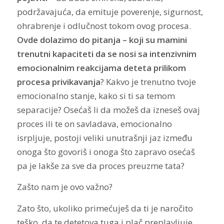
podržavajuća, da emituje poverenje, sigurnost,
ohrabrenje i odlučnost tokom ovog procesa.
Ovde dolazimo do pitanja – koji su mamini
trenutni kapaciteti da se nosi sa intenzivnim
emocionalnim reakcijama deteta prilikom
procesa privikavanja
? Kakvo je trenutno tvoje
emocionalno stanje, kako si ti sa temom
separacije? Osećaš li da možeš da izneseš ovaj
proces ili te on savladava, emocionalno
isrpljuje, postoji veliki unutrašnji jaz između
onoga što govoriš i onoga što zapravo osećaš
pa je lakše za sve da proces preuzme tata?
Zašto nam je ovo važno?
Zato što, ukoliko primećuješ da ti je naročito
teško, da te detetova tuga i plač preplavljuje,