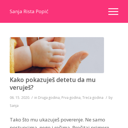
Sanja Rista Popić
Kako pokazuješ detetu da mu
veruješ?
/
/
06. 15. 2020.
in
Druga godina
,
Prva godina
,
Treća godina
by
Sanja
Tako što mu ukazuješ poverenje. Ne samo
postupcima, nego i rečima. Pročitaj primere