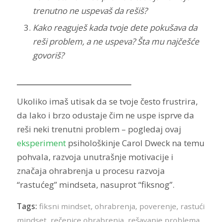
trenutno ne uspevaš da rešiš?
Kako reaguješ kada tvoje dete pokušava da
reši problem, a ne uspeva? Šta mu najčešće
govoriš?
_________________________________
Ukoliko imaš utisak da se tvoje često frustrira,
da lako i brzo odustaje čim ne uspe isprve da
reši neki trenutni problem – pogledaj ovaj
eksperiment
psihološkinje Carol Dweck na temu
pohvala, razvoja unutrašnje motivacije i
značaja ohrabrenja u procesu razvoja
“rastućeg” mindseta, nasuprot “fiksnog”.
Tags:
fiksni mindset
,
ohrabrenja
,
poverenje
,
rastući
mindset
,
rečenice ohrabrenja
,
rešavanje problema