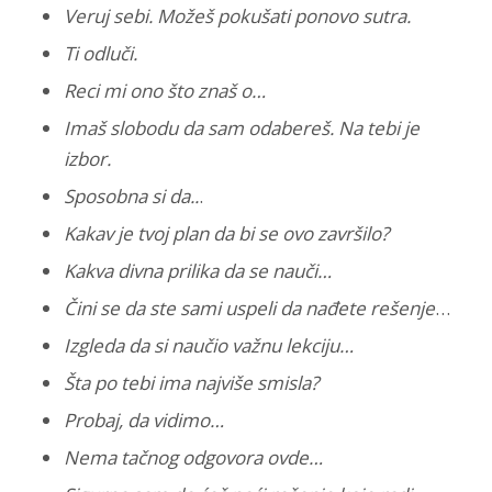
Veruj sebi. Možeš pokušati ponovo sutra.
Ti odluči.
Reci mi ono što znaš o…
Imaš slobodu da sam odabereš. Na tebi je
izbor.
Sposobna si da..
.
Kakav je tvoj plan da bi se ovo završilo?
Kakva divna prilika da se nauči…
Čini se da ste sami uspeli da nađete rešenje
…
Izgleda da si naučio važnu lekciju…
Šta po tebi ima najviše smisla?
Probaj, da vidimo…
Nema tačnog odgovora ovde…