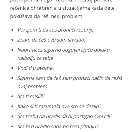
rečenica ohrabrenja u situacijama kada dete
pokušava da reši neki problem.
Verujem ti da ćeš pronaći rešenje.
Znam da ćeš ovo sam shvatiti.
Napravićeš sigurno odgovarajuću odluku,
najbolju za tebe
.
Vodi ti u ovome.
Sigurna sam da ćeš sam pronaći način da rešiš
ovaj problem.
Šta ti misliš?
Kako si ti razumela ovo što se desilo?
Šta treba da uradiš da bi postigao svoj cilj?
Šta bi ti uradio sada po tom pitanju?