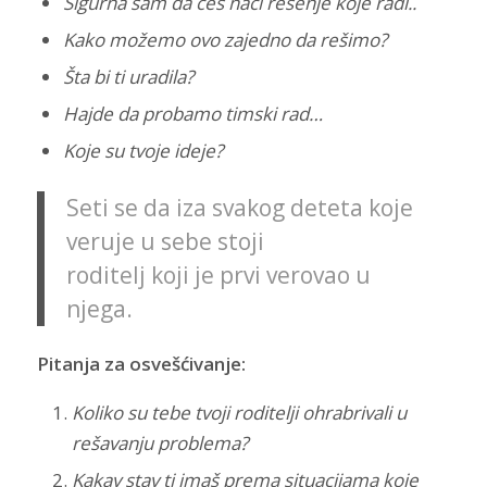
Sigurna sam da ćeš naći rešenje koje radi..
Kako možemo ovo zajedno da rešimo?
Šta bi ti uradila?
Hajde da probamo timski rad…
Koje su tvoje ideje?
Seti se da iza svakog deteta koje
veruje u sebe stoji
roditelj koji je prvi verovao u
njega.
Pitanja za osvešćivanje:
Koliko su tebe tvoji roditelji ohrabrivali u
rešavanju problema?
Kakav stav ti imaš prema situacijama koje