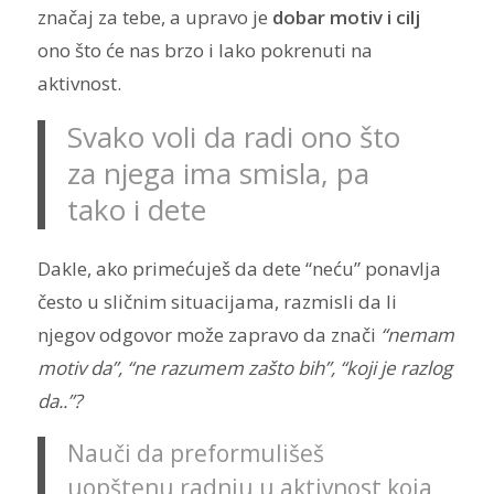
značaj za tebe, a upravo je
dobar motiv i cilj
ono što će nas brzo i lako pokrenuti na
aktivnost.
Svako voli da radi ono što
za njega ima smisla, pa
tako i dete
Dakle, ako primećuješ da dete “neću” ponavlja
često u sličnim situacijama, razmisli da li
njegov odgovor može zapravo da znači
“nemam
motiv da”, “ne razumem zašto bih”, “koji je razlog
da..”?
Nauči da preformulišeš
uopštenu radnju u aktivnost koja