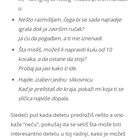
u:
Nešto razmišljam, čega bi se sada najradije
igrala dok ja završim ručak?
Ja ću da pogađam, a ti me iznenadi.
Šta misliš, možeš li napraviti kulu od 10
kocaka, a da ostane da stoji?
Probaj pa javi kako ti ide.
Hajde, izaberi jednu slikovnicu.
Kad je prelistaš do kraja, pokaži mi koja ti se
sličica najviše dopala.
Sledeći put kada detetu predložiš nešto a ono
kaže “neću”, pokušaj da se setiš šta može biti
interesantno detetu u toj radnji, kako je možeš