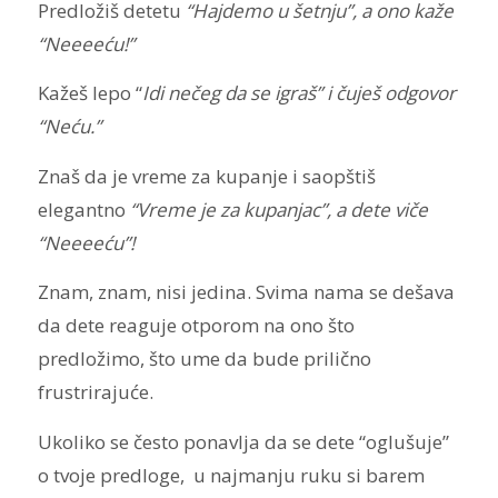
Predložiš detetu
“Hajdemo u šetnju”, a ono kaže
“Neeeeću!”
Kažeš lepo “
Idi nečeg da se igraš” i čuješ odgovor
“Neću.”
Znaš da je vreme za kupanje i saopštiš
elegantno
“Vreme je za kupanjac”, a dete viče
“Neeeeću”!
Znam, znam, nisi jedina. Svima nama se dešava
da dete reaguje otporom na ono što
predložimo, što ume da bude prilično
frustrirajuće.
Ukoliko se često ponavlja da se dete “oglušuje”
o tvoje predloge, u najmanju ruku si barem