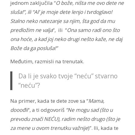
jednom zaključila “
O bože, ništa me ovo dete ne
sluša!”, ili “Al’ je moje dete lenjo i tvrdoglavo!
Stalno neko natezanje sa njim, šta god da mu
predložim ne valja
“, ili “
Ona samo radi ono što
ona hoće, a kad joj neko drugi nešto kaže, ne daj
Bože da ga posluša!”
Međutim, razmisli na trenutak.
Da li je svako tvoje “neću” stvarno
“neću”?
Na primer, kada te dete zove sa “
Mama,
dooođii
“, a ti odgovoriš
“Ne mogu sad (što u
prevodu znači NEĆU), radim nešto drugo (što je
za mene u ovom trenutku važnije
)”.
Ili, kada te