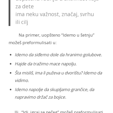
za dete
ima neku važnost, značaj, svrhu
ili cilj
Na primer, uopšteno “Idemo u šetnju”
možeš preformulisati u:
Idemo da siđemo dole da hranimo golubove.
Hajde da tražimo mace napolju.
Šta misliš, ima li puževa u dvorištu? Idemo da
vidimo.
Idemo napolje da skupljamo grančice, da
napravimo držač za bojice.
Ili, “Idi, igraj se nečeg” možeš preformulisati