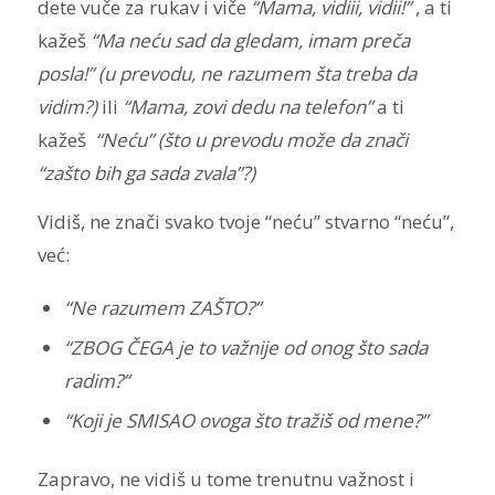
dete vuče za rukav i viče
“Mama, vidiii, vidii!”
, a ti
kažeš
“Ma neću sad da gledam, imam preča
posla!” (u prevodu, ne razumem šta treba da
vidim?)
ili
“Mama, zovi dedu na telefon”
a ti
kažeš
“Neću” (što u prevodu može da znači
“zašto bih ga sada zvala”?)
Vidiš, n
e znači svako tvoje “neću” stvarno “neću”,
već:
“Ne razumem ZAŠTO?”
“ZBOG ČEGA je to važnije od onog što sada
radim?”
“Koji je SMISAO ovoga što tražiš od mene?”
Zapravo, ne vidiš u tome trenutnu važnost i