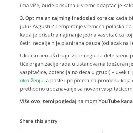
ima više, bude prisutna u vreme adaptacije kako
3. Optimalan tajming i redosled koraka:
kada bi
julu? Avgustu? Tempiranje vremena polaska da b
kada je prisutna najmanje jedna vaspitačica koja 
četiri nedelje nije planirana pauza (odlazak na 
Ukoliko nemaš drugi izbor nego da dete krene pre
tiče organizacije rada u ustanovama (dežuran je
vaspitačice, potencijalno deca u grupi) – uvek ti
okruženju
, a posle i priprema na promenu koja 
prethodno upoznavanje sa novom vaspitačicom ko
Više ovoj temi pogledaj na mom YouTube kana
Share this entry