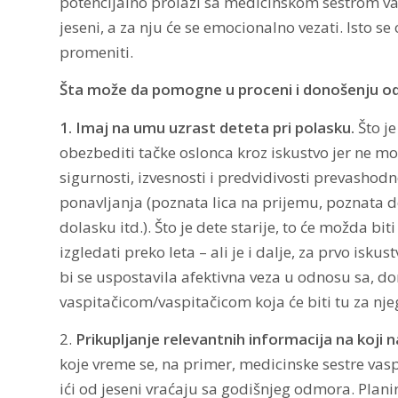
potencijalno prolazi sa medicinskom sestrom va
jeseni, a za nju će se emocionalno vezati. Isto 
promeniti.
Šta može da pomogne u proceni i donošenju odluk
1. Imaj na umu uzrast deteta pri polasku.
Što je
obezbediti tačke oslonca kroz iskustvo jer ne m
sigurnosti, izvesnosti i predvidivosti prevashodno
ponavljanja (poznata lica na prijemu, poznata dec
dolasku itd.). Što je dete starije, to će možda bi
izgledati preko leta – ali je i dalje, za prvo isk
bi se uspostavila afektivna veza u odnosu sa,
vaspitačicom/vaspitačicom koja će biti tu za n
2.
Prikupljanje relevantnih informacija na koji
koje vreme se, na primer, medicinske sestre vasp
ići od jeseni vraćaju sa godišnjeg odmora. Plani