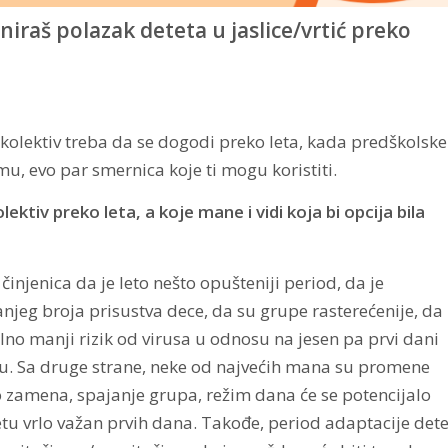
iraš polazak deteta u jaslice/vrtić preko
 kolektiv treba da se dogodi preko leta, kada predškolske
u, evo par smernica koje ti mogu koristiti.
ktiv preko leta, a koje mane i vidi koja bi opcija bila
injenica da je leto nešto opušteniji period, da je
anjeg broja prisustva dece, da su grupe rasterećenije, da
alno manji rizik od virusa u odnosu na jesen pa prvi dani
u. Sa druge strane, neke od najvećih mana su promene
vo zamena, spajanje grupa, režim dana će se potencijalo
tetu vrlo važan prvih dana. Takođe, period adaptacije det