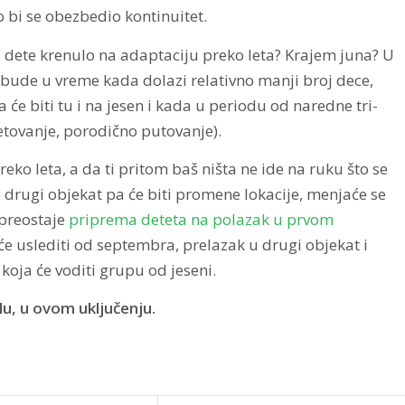
 bi se obezbedio kontinuitet.
 dete krenulo na adaptaciju preko leta? Krajem juna? U
ude u vreme kada dolazi relativno manji broj dece,
će biti tu i na jesen i kada u periodu od naredne tri-
letovanje, porodično putovanje).
ko leta, a da ti pritom baš ništa ne ide na ruku što se
 drugi objekat pa će biti promene lokacije, menjaće se
 preostaje
priprema deteta na polazak u prvom
će uslediti od septembra, prelazak u drugi objekat i
ja će voditi grupu od jeseni.
lu, u ovom
uključenju.