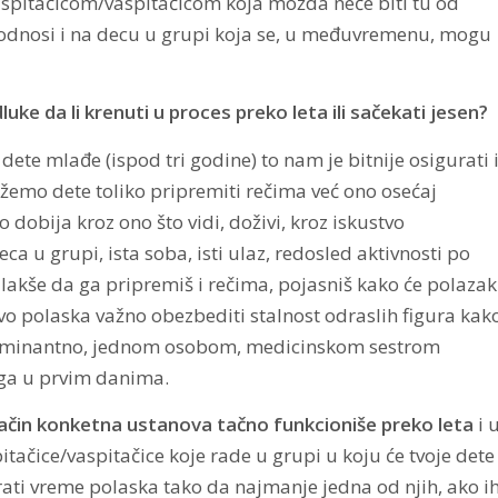
spitačicom/vaspitačicom koja možda neće biti tu od
se odnosi i na decu u grupi koja se, u međuvremenu, mogu
e da li krenuti u proces preko leta ili sačekati jesen?
 dete mlađe (ispod tri godine) to nam je bitnije osigurati 
ožemo dete toliko pripremiti rečima već ono osećaj
 dobija kroz ono što vidi, doživi, kroz iskustvo
a u grupi, ista soba, isti ulaz, redosled aktivnosti po
ti lakše da ga pripremiš i rečima, pojasniš kako će polazak
ustvo polaska važno obezbediti stalnost odraslih figura kak
 dominantno, jednom osobom, medicinskom sestrom
jega u prvim danima.
 način konketna ustanova tačno funkcioniše preko leta
i 
itačice/vaspitačice koje rade u grupi u koju će tvoje dete
rati vreme polaska tako da najmanje jedna od njih, ako i