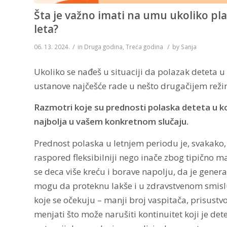
Šta je važno imati na umu ukoliko plan
leta?
/
/
06. 13. 2024.
in
Druga godina
,
Treća godina
by
Sanja
Ukoliko se nađeš u situaciji da polazak deteta u
ustanove najčešće rade u nešto drugačijem režim
Razmotri koje su prednosti polaska deteta u kole
najbolja u vašem konkretnom slučaju.
Prednost polaska u letnjem periodu je, svakako, č
raspored fleksibilniji nego inače zbog tipično m
se deca više kreću i borave napolju, da je gener
mogu da proteknu lakše i u zdravstvenom smisl
koje se očekuju – manji broj vaspitača, prisust
menjati što može narušiti kontinuitet koji je de