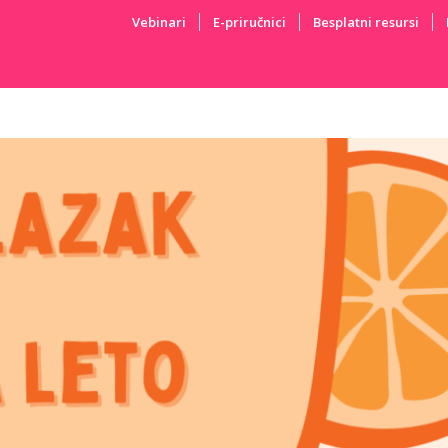
Vebinari
E-priručnici
Besplatni resursi