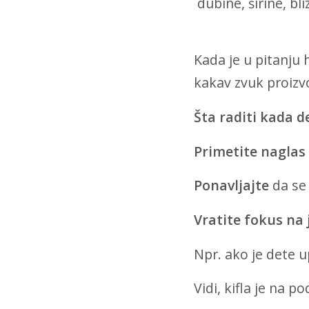
dubine, širine, bli
Kada je u pitanju
kakav zvuk proizvo
Šta raditi kada d
Primetite naglas
Ponavljajte
da se 
Vratite fokus na 
Npr. ako je dete u
Vidi, kifla je na po