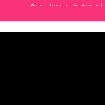
Vebinari
E-priručnici
Besplatni resursi