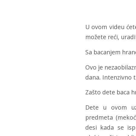
U ovom videu ćete
možete reći, uradit
Sa bacanjem hrane
Ovo je nezaobilaz
dana. Intenzivno t
Zašto dete baca 
Dete u ovom uz
predmeta (mekoća
desi kada se isp