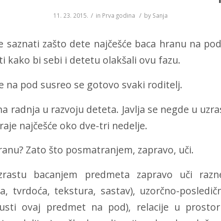
/
/
11. 23. 2015.
in
Prva godina
by
Sanja
 saznati zašto dete najčešće baca hranu na pod, š
i kako bi sebi i detetu olakšali ovu fazu.
 na pod susreo se gotovo svaki roditelj.
na radnja u razvoju deteta. Javlja se negde u uzr
raje najčešće oko dve-tri nedelje.
hranu?
Zato što posmatranjem, zapravo, uči.
rastu bacanjem predmeta zapravo uči razn
, tvrdoća, tekstura, sastav), uzorčno-posledič
usti ovaj predmet na pod), relacije u prostor