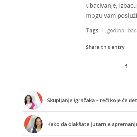
ubacivanje, izbacu
mogu vam posluži
Tags:
1. godina
,
bac
Share this entry
Skupljanje igračaka – reči koje će de
Kako da olakšate jutarnje spremanje