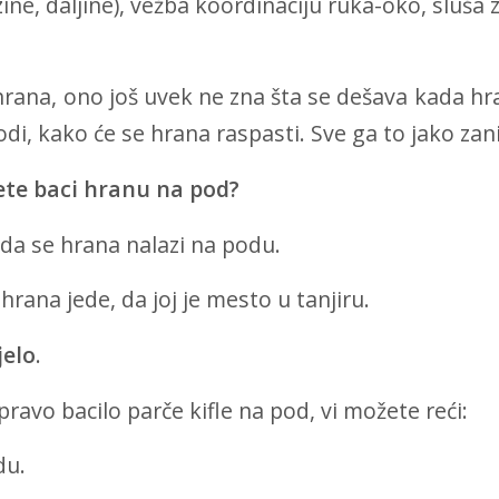
zine, daljine), vežba koordinaciju ruka-oko, sluša z
 hrana, ono još uvek ne zna šta se dešava kada hr
di, kako će se hrana raspasti. Sve ga to jako za
ete baci hranu na pod?
da se hrana nalazi na podu.
hrana jede, da joj je mesto u tanjiru.
jelo
.
pravo bacilo parče kifle na pod, vi možete reći:
du.