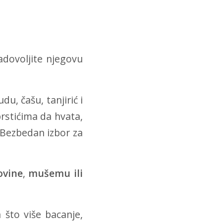
adovoljite njegovu
u, čašu, tanjirić i
rstićima da hvata,
 Bezbedan izbor za
ovine
,
mušemu ili
 što više bacanje,