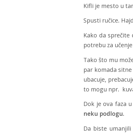
Kifli je mesto u tan
Spusti ručice. Ha
Kako da sprečite 
potrebu za učenj
Tako što mu možete
par komada sitne 
ubacuje, prebacuj
to mogu npr. kuva
Dok je ova faza u
neku podlogu.
Da biste umanjili