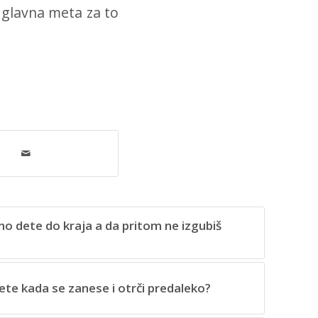
o glavna meta za to
o dete do kraja a da pritom ne izgubiš
ete kada se zanese i otrči predaleko?