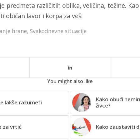
je predmeta različitih oblika, veličina, težine. Ka
ti običan
lavor i korpa za veš
.
anje hrane
,
Svakodnevne situacije
You might also like
Kako obući nemirn
te lakše razumeti
živce?
 za vrtić
Kako zaustaviti d