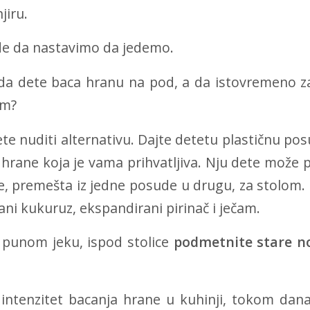
jiru.
jde da nastavimo da jedemo.
da dete baca hranu na pod, a da istovremeno z
em?
 nuditi alternativu. Dajte detetu plastičnu posud
hrane koja je vama prihvatljiva. Nju dete može p
e, premešta iz jedne posude u drugu, za stolom.
ni kukuruz, ekspandirani pirinač i ječam.
 punom jeku, ispod stolice
podmetnite
stare n
 intenzitet bacanja hrane u kuhinji, tokom dana