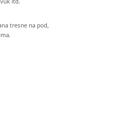
vuk itd.
ana tresne na pod,
nima.