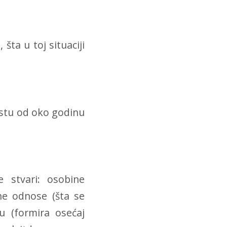
ta u toj situaciji
astu od oko godinu
e stvari:
osobine
ne odnose (šta se
u (formira osećaj