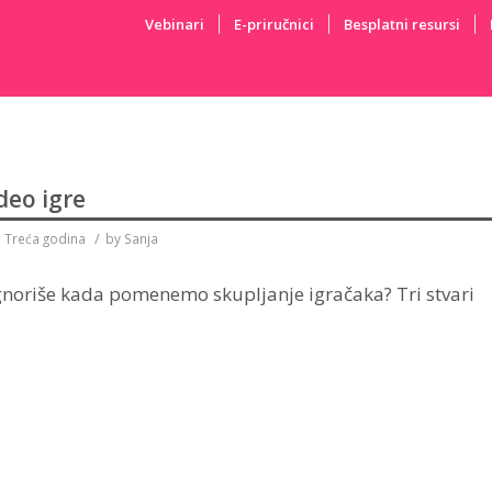
Vebinari
E-priručnici
Besplatni resursi
deo igre
/
,
Treća godina
by
Sanja
ignoriše kada pomenemo skupljanje igračaka? Tri stvari