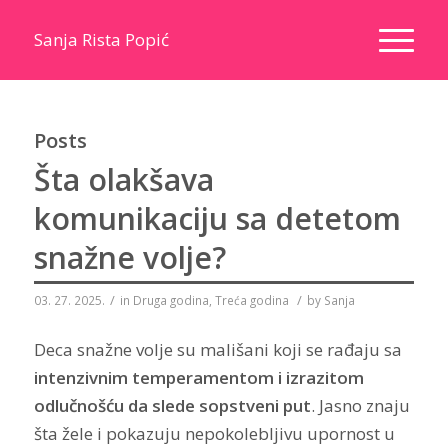
Sanja Rista Popić
Posts
Šta olakšava
komunikaciju sa detetom
snažne volje?
/
/
03. 27. 2025.
in
Druga godina
,
Treća godina
by
Sanja
Deca snažne volje su mališani koji se rađaju sa
intenzivnim temperamentom i izrazitom
odlučnošću da slede sopstveni put
. Jasno znaju
šta žele i pokazuju nepokolebljivu upornost u