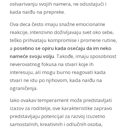
ostvarivanju svojih namera, ne odustajući i
kada naiđu na prepreke.
Ova deca često imaju snažne emocionalne
reakcije, intenzivno doživljavaju svet oko sebe,
teško prihvataju kompromise i promene rutine,
a
posebno se opiru kada osećaju da im neko
nameće svoju volju
. Takođe, imaju sposobnost
neverovatnog fokusa na stvari koje ih
interesuju, ali mogu burno reagovati kada
stvari ne idu po njihovom, kada naiđu na
ograničenja.
Iako ovakav temperament može predstavljati
izazov za roditelje, ove karakteristike zapravo
predstavljaju potencijal za razvoj izuzetno
samostalnih, kreativnih i odlučnih osoba,