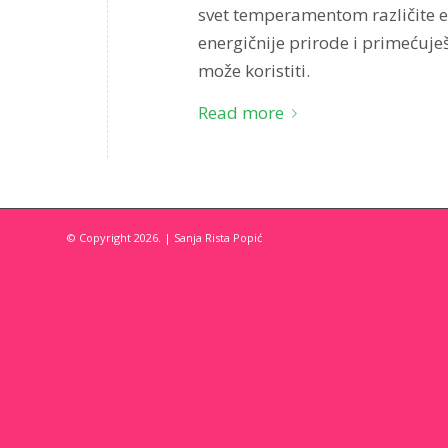
svet temperamentom različite ene
energičnije prirode i primećuješ
može koristiti.
Read more
© Copyright 2026. | Sanja Rista Popić