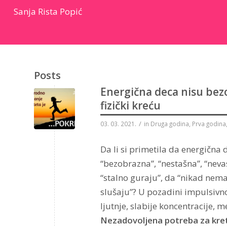
Sanja Rista Popić
Posts
Energična deca nisu bez
fizički kreću
/
03. 03. 2021.
in
Druga godina
,
Prva godina
Da li si primetila da energičn
“bezobrazna”, “nestašna”, “nevas
“stalno guraju”, da “nikad nemaj
slušaju”? U pozadini impulsivnog
ljutnje, slabije koncentracije,
Nezadovoljena potreba za kre