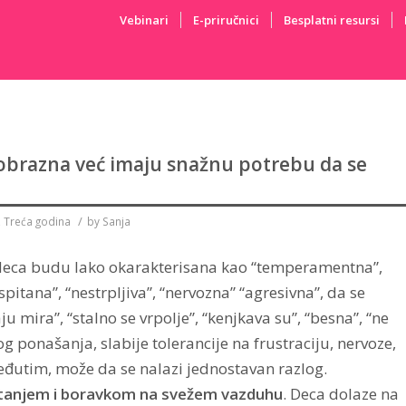
Vebinari
E-priručnici
Besplatni resursi
obrazna već imaju snažnu potrebu da se
/
,
Treća godina
by
Sanja
a deca budu lako okarakterisana kao “temperamentna”,
pitana”, “nestrpljiva”, “nervozna” “agresivna”, da se
u mira”, “stalno se vrpolje”, “kenjkava su”, “besna”, “ne
 ponašanja, slabije tolerancije na frustraciju, nervoze,
 međutim, može da se nalazi jednostavan razlog.
tanjem i boravkom na svežem vazduhu
. Deca dolaze na