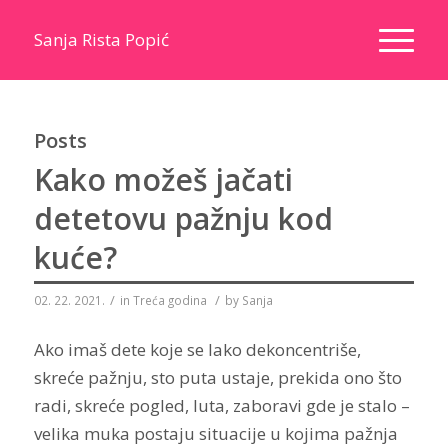
Sanja Rista Popić
Posts
Kako možeš jačati
detetovu pažnju kod
kuće?
/
/
02. 22. 2021.
in
Treća godina
by
Sanja
Ako imaš dete koje se lako dekoncentriše,
skreće pažnju, sto puta ustaje, prekida ono što
radi, skreće pogled, luta, zaboravi gde je stalo –
velika muka postaju situacije u kojima pažnja