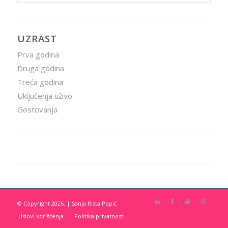
UZRAST
Prva godina
Druga godina
Treća godina
Uključenja uživo
Gostovanja
© Copyright 2026. | Sanja Rista Popić
Uslovi korišćenja
Politika privatnosti