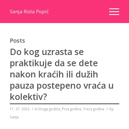
Sanja Rista Popić
Posts
Do kog uzrasta se
praktikuje da se dete
nakon kraćih ili dužih
pauza postepeno vraća u
kolektiv?
/
/
11. 27. 2023.
in
Druga godina
,
Prva godina
,
Treća godina
by
Sanja