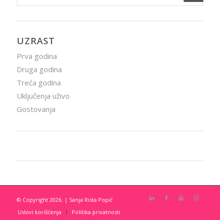
UZRAST
Prva godina
Druga godina
Treća godina
Uključenja uživo
Gostovanja
© Copyright 2026. | Sanja Rista Popić
Uslovi korišćenja
Politika privatnosti