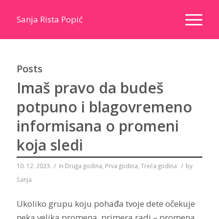
Sanja Rista Popić
Posts
Imaš pravo da budeš
potpuno i blagovremeno
informisana o promeni
koja sledi
/
/
10. 12. 2023.
in
Druga godina
,
Prva godina
,
Treća godina
by
Sanja
Ukoliko grupu koju pohađa tvoje dete očekuje
neka velika promena, primera radi – promena