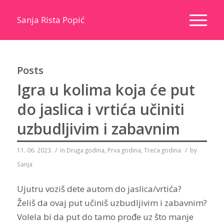
Sanja Rista Popić
Posts
Igra u kolima koja će put
do jaslica i vrtića učiniti
uzbudljivim i zabavnim
/
/
11. 06. 2023.
in
Druga godina
,
Prva godina
,
Treća godina
by
Sanja
Ujutru voziš dete autom do jaslica/vrtića?
Želiš da ovaj put učiniš uzbudljivim i zabavnim?
Volela bi da put do tamo prođe uz što manje