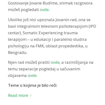
Gostovanje Jovane Budime, snimak razgovora
možeš pogledati
ovde.
Ukoliko još nisi upoznala Jovanin rad, ona se
bavi integralnom telesnom psihoterapijom (IPD
centar), Somatic Experiencing trauma
terapijom – u edukaciji i paralelno studira
psihologiju na FMK, oblast propedevtika, u
Beogradu.
Njen rad možeš pratiti
ovde
, a razmišljanja na
temu separacije pogledaj u sačuvanim
objavama
ovde
.
Teme o kojima je bilo reči:
Read more