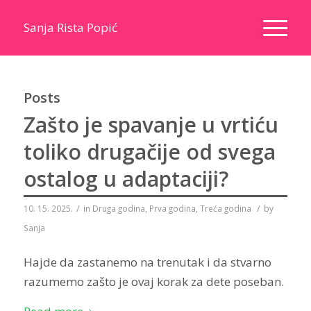
Sanja Rista Popić
Posts
Zašto je spavanje u vrtiću
toliko drugačije od svega
ostalog u adaptaciji?
/
/
10. 15. 2025.
in
Druga godina
,
Prva godina
,
Treća godina
by
Sanja
Hajde da zastanemo na trenutak i da stvarno
razumemo zašto je ovaj korak za dete poseban.