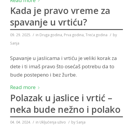
Read more
Kada je pravo vreme za
spavanje u vrtiću?
/
/
09. 29. 2025.
in
Druga godina
,
Prva godina
,
Treća godina
by
Sanja
Spavanje u jaslicama i vrtiću je veliki korak za
dete i ti imaš pravo što osećaš potrebu da to
bude postepeno i bez žurbe.
Read more
Polazak u jaslice i vrtić –
neka bude nežno i polako
/
/
04. 04. 2024.
in
Uključenja uživo
by
Sanja