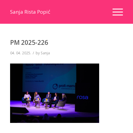
Sanja Rista Popić
PM 2025-226
/
04. 04. 2025.
by
Sanja